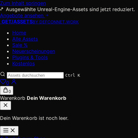
Zum Inhalt springen
Ausgewählte Unreal-Engine-Assets sind jetzt reduziert.
Angebote ansehen
GET
/
ASSETS
BY DEFCONNET.WORK
Home
Alle Assets
Sale %
Neuerscheinungen
Plugins & Tools
Kostenlos
Ctrl K
0
0
Warenkorb
Dein Warenkorb
Dein Warenkorb ist noch leer.