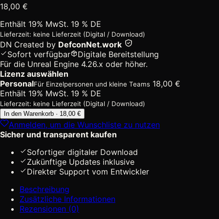
18,00
€
Enthält 19% MwSt. 19 % DE
Lieferzeit: keine Lieferzeit (Digital / Download)
DN
Created by
DefconNet.work
Sofort verfügbar
Digitale Bereitstellung
Für die Unreal Engine 4.26.x oder höher.
Lizenz auswählen
Personal
18,00
€
Für Einzelpersonen und kleine Teams
Enthält 19% MwSt. 19 % DE
Lieferzeit: keine Lieferzeit (Digital / Download)
Asian
In den Warenkorb · 18,00 €
Collection:
Anmelden, um die Wunschliste zu nutzen
North
Sicher und transparent kaufen
Korean
Traffic
Sofortiger digitaler Download
Signs
Zukünftige Updates inklusive
(DPRK)
Direkter Support vom Entwickler
[Digital]
Beschreibung
Menge
Zusätzliche Informationen
Rezensionen (0)