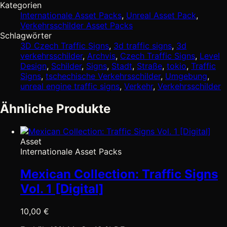
Kategorien
Internationale Asset Packs
,
Unreal Asset Pack
,
Verkehrsschilder Asset Packs
Schlagwörter
3D Czech Traffic Signs
,
3d traffic signs
,
3d
verkehrsschilder
,
Archvis
,
Czech Traffic Signs
,
Level
Design
,
Schilder
,
Signs
,
Stadt
,
Straße
,
tokio
,
Traffic
Signs
,
tschechische Verkehrsschilder
,
Umgebung
,
unreal engine traffic signs
,
Verkehr
,
Verkehrsschilder
Ähnliche Produkte
Asset
Internationale Asset Packs
Mexican Collection: Traffic Signs
Vol. 1 [Digital]
10,00
€