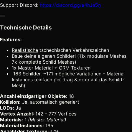
Support Discord:
https://discord.gg/a4hJa5n
—
Technische Details
Features:
Realistische
tschechischen Verkehrszeichen
Baue deine eigenen Schilder! (11x modulare Meshes,
7x komplette Schild Meshes)
1x Master Material + ORM Texturen
163 Schilder, ~171 mögliche Variationen – Material
Instances (einfach per drag & drop auf das Schild-
Mesh)
Anzahl einzigartiger Objekte:
18
Kollision:
Ja, automatisch generiert
LODs:
Ja
Vertex Anzahl
: 142 – 777 Vertices
Materials:
1
(Master Material)
Material Instances:
165
Anzahl der Texturen:
179