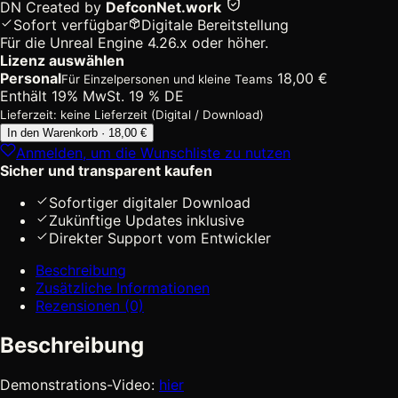
DN
Created by
DefconNet.work
Sofort verfügbar
Digitale Bereitstellung
Für die Unreal Engine 4.26.x oder höher.
Lizenz auswählen
Personal
18,00
€
Für Einzelpersonen und kleine Teams
Enthält 19% MwSt. 19 % DE
Lieferzeit: keine Lieferzeit (Digital / Download)
European
In den Warenkorb · 18,00 €
Collection:
Anmelden, um die Wunschliste zu nutzen
Czech
Sicher und transparent kaufen
Traffic
Signs
Sofortiger digitaler Download
[Digital]
Zukünftige Updates inklusive
Menge
Direkter Support vom Entwickler
Beschreibung
Zusätzliche Informationen
Rezensionen (0)
Beschreibung
Demonstrations-Video:
hier