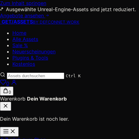
Zum Inhalt springen
Ausgewählte Unreal-Engine-Assets sind jetzt reduziert.
Angebote ansehen
GET
/
ASSETS
BY DEFCONNET.WORK
Home
Alle Assets
Sale %
Neuerscheinungen
Plugins & Tools
Kostenlos
Ctrl K
0
0
Warenkorb
Dein Warenkorb
Dein Warenkorb ist noch leer.