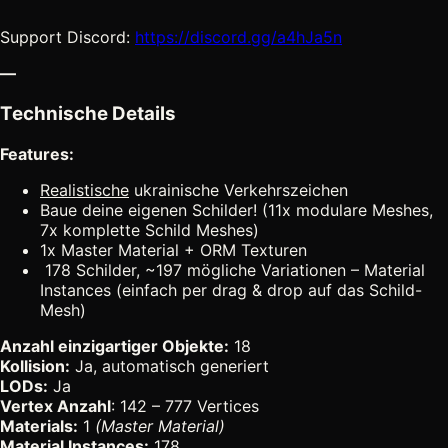
Support Discord:
https://discord.gg/a4hJa5n
—
Technische Details
Features:
Realistische
ukrainische Verkehrszeichen
Baue deine eigenen Schilder! (11x modulare Meshes,
7x komplette Schild Meshes)
1x Master Material + ORM Texturen
178 Schilder, ~197 mögliche Variationen – Material
Instances (einfach per drag & drop auf das Schild-
Mesh)
Anzahl einzigartiger Objekte:
18
Kollision:
Ja, automatisch generiert
LODs:
Ja
Vertex Anzahl
: 142 – 777 Vertices
Materials:
1
(Master Material)
Material Instances:
178