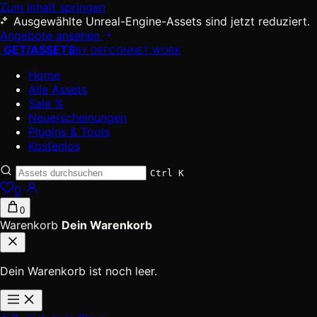
Zum Inhalt springen
Ausgewählte Unreal-Engine-Assets sind jetzt reduziert.
Angebote ansehen
GET
/
ASSETS
BY DEFCONNET.WORK
Home
Alle Assets
Sale %
Neuerscheinungen
Plugins & Tools
Kostenlos
Ctrl K
0
0
Warenkorb
Dein Warenkorb
Dein Warenkorb ist noch leer.