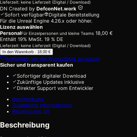
Lieferzeit: keine Lieferzeit (Digital / Download)
DN
Created by
DefconNet.work
Sofort verfügbar
Digitale Bereitstellung
Für die Unreal Engine 4.26.x oder höher.
Lizenz auswählen
Personal
18,00
€
Für Einzelpersonen und kleine Teams
Enthält 19% MwSt. 19 % DE
Lieferzeit: keine Lieferzeit (Digital / Download)
European
In den Warenkorb · 18,00 €
Collection:
Anmelden, um die Wunschliste zu nutzen
Ukrainian
Sicher und transparent kaufen
Traffic
Signs
Sofortiger digitaler Download
[Digital]
Zukünftige Updates inklusive
Menge
Direkter Support vom Entwickler
Beschreibung
Zusätzliche Informationen
Rezensionen (0)
Beschreibung