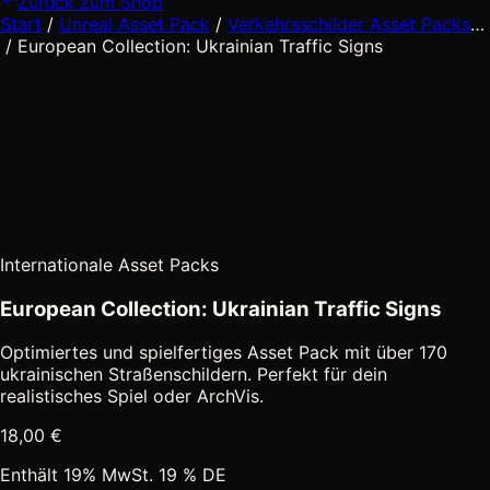
Zurück zum Shop
Start
/
Unreal Asset Pack
/
Verkehrsschilder Asset Packs
…
Zwischenebenen
/
European Collection: Ukrainian Traffic Signs
ausgeblendet
Internationale Asset Packs
European Collection: Ukrainian Traffic Signs
Optimiertes und spielfertiges Asset Pack mit über 170
ukrainischen Straßenschildern. Perfekt für dein
realistisches Spiel oder ArchVis.
18,00
€
Enthält 19% MwSt. 19 % DE