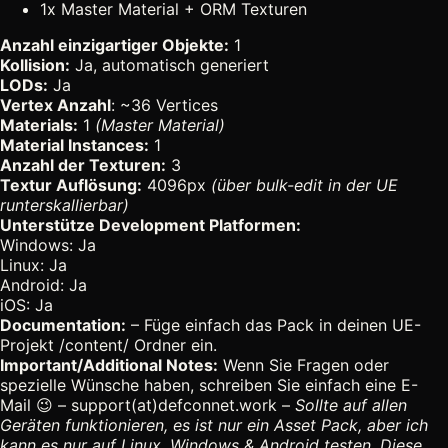
1x Master Material + ORM Texturen
Anzahl einzigartiger Objekte:
1
Kollision:
Ja, automatisch generiert
LODs:
Ja
Vertex Anzahl
: ~36 Vertices
Materials:
1
(Master Material)
Material Instances:
1
Anzahl der Texturen:
3
Textur Auflösung:
4096px
(über bulk-edit in der UE
runterskallierbar)
Unterstütze Development Platformen:
Windows: Ja
Linux: Ja
Android: Ja
iOS: Ja
Documentation:
– Füge einfach das Pack in deinen UE-
Projekt /content/ Ordner ein.
Important/Additional Notes:
Wenn Sie Fragen oder
spezielle Wünsche haben, schreiben Sie einfach eine E-
Mail 😉 – support(at)defconnet.work –
Sollte auf allen
Geräten funktionieren, es ist nur ein Asset Pack, aber ich
kann es nur auf Linux, Windows & Android testen. Diese