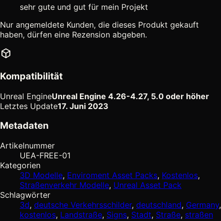
sehr gute und gut für mein Projekt
Nur angemeldete Kunden, die dieses Produkt gekauft
haben, dürfen eine Rezension abgeben.
Kompatibilität
Unreal Engine
Unreal Engine 4.26-4.27, 5.0 oder höher
Letztes Update
17. Juni 2023
Metadaten
Artikelnummer
UEA-FREE-01
Kategorien
3D Modelle
,
Enviroment Asset Packs
,
Kostenlos
,
Straßenverkehr Modelle
,
Unreal Asset Pack
Schlagwörter
3d
,
deutsche Verkehrsschilder
,
deutschland
,
Germany
,
kostenlos
,
Landstraße
,
Signs
,
Stadt
,
Straße
,
straßen