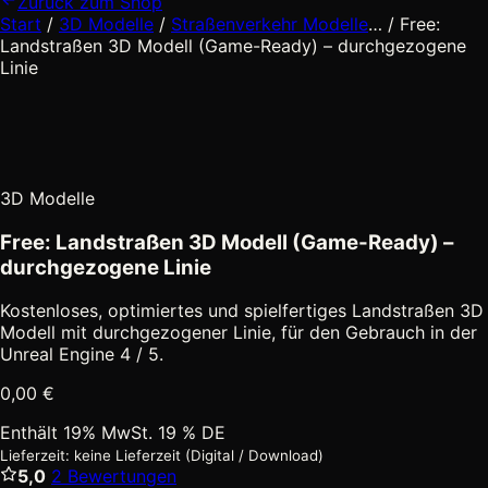
Zurück zum Shop
Zwischeneb
Start
/
3D Modelle
/
Straßenverkehr Modelle
…
/
Free:
ausgeblende
Landstraßen 3D Modell (Game-Ready) – durchgezogene
Linie
3D Modelle
Free: Landstraßen 3D Modell (Game-Ready) –
durchgezogene Linie
Kostenloses, optimiertes und spielfertiges Landstraßen 3D
Modell mit durchgezogener Linie, für den Gebrauch in der
Unreal Engine 4 / 5.
0,00
€
Enthält 19% MwSt. 19 % DE
Lieferzeit: keine Lieferzeit (Digital / Download)
5,0
2 Bewertungen