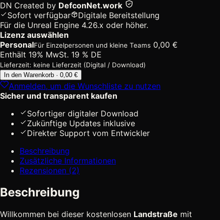
DN
Created by
DefconNet.work
Sofort verfügbar
Digitale Bereitstellung
Für die Unreal Engine 4.26.x oder höher.
Lizenz auswählen
Personal
0,00
€
Für Einzelpersonen und kleine Teams
Enthält 19% MwSt. 19 % DE
Lieferzeit: keine Lieferzeit (Digital / Download)
Free:
In den Warenkorb · 0,00 €
Landstraßen
Anmelden, um die Wunschliste zu nutzen
3D
Sicher und transparent kaufen
Modell
(Game-
Sofortiger digitaler Download
Ready)
Zukünftige Updates inklusive
-
Direkter Support vom Entwickler
durchgezogene
Beschreibung
Linie
Zusätzliche Informationen
[Digital]
Rezensionen (2)
Menge
Beschreibung
Willkommen bei dieser kostenlosen
Landstraße
mit