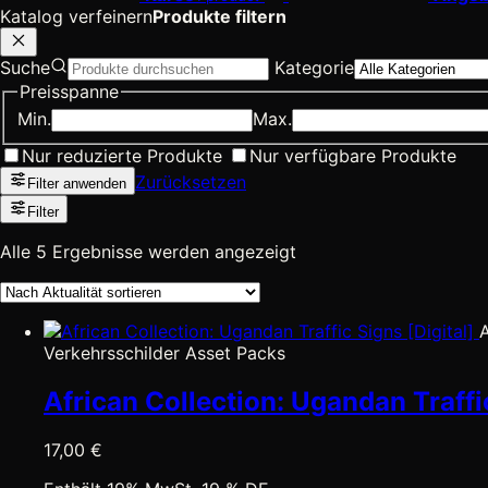
Katalog verfeinern
Produkte filtern
Suche
Kategorie
Preisspanne
Min.
Max.
Nur reduzierte Produkte
Nur verfügbare Produkte
Zurücksetzen
Filter anwenden
Filter
Nach
Alle 5 Ergebnisse werden angezeigt
Aktualität
sortiert
Verkehrsschilder Asset Packs
African Collection: Ugandan Traffic
17,00
€