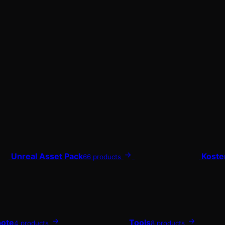
Unreal Asset Pack
Koste
66 products
ote
Tools
4 products
8 products