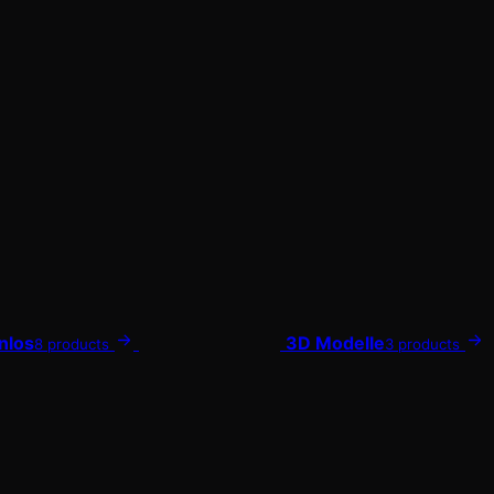
nlos
3D Modelle
8 products
3 products