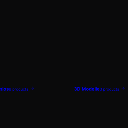
nlos
3D Modelle
8 products
3 products