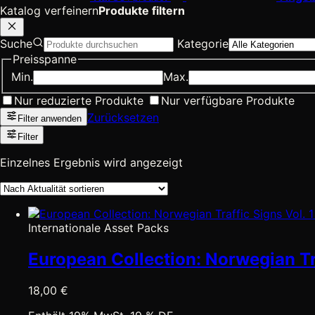
Katalog verfeinern
Produkte filtern
Suche
Kategorie
Preisspanne
Min.
Max.
Nur reduzierte Produkte
Nur verfügbare Produkte
Zurücksetzen
Filter anwenden
Filter
Einzelnes Ergebnis wird angezeigt
Internationale Asset Packs
European Collection: Norwegian Traf
18,00
€