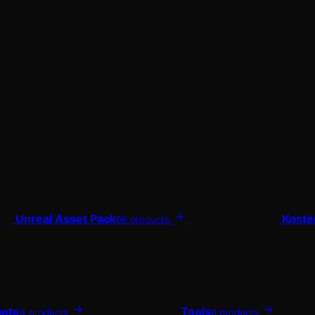
Unreal Asset Pack
Koste
66 products
ote
Tools
4 products
8 products