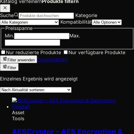
Katalog verfeinern
Produkte filtern
Suche
Kategorie
Kompatibilität
Preisspanne
Min.
Max.
Nur reduzierte Produkte
Nur verfügbare Produkte
Zurücksetzen
Filter anwenden
Filter
Einzelnes Ergebnis wird angezeigt
Asset
Tools
AESCryptor – AES Encryption &