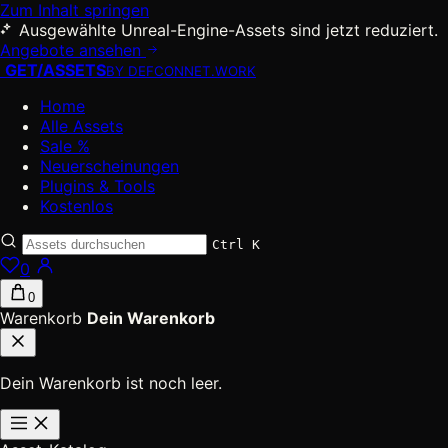
Zum Inhalt springen
Ausgewählte Unreal-Engine-Assets sind jetzt reduziert.
Angebote ansehen
GET
/
ASSETS
BY DEFCONNET.WORK
Home
Alle Assets
Sale %
Neuerscheinungen
Plugins & Tools
Kostenlos
Ctrl K
0
0
Warenkorb
Dein Warenkorb
Dein Warenkorb ist noch leer.